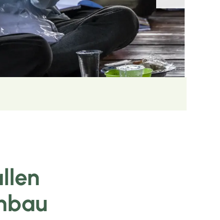
llen
anbau