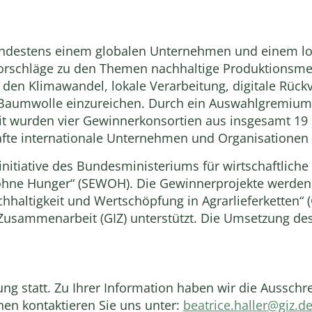
indestens einem globalen Unternehmen und einem lo
vorschläge zu den Themen nachhaltige Produktionsme
en Klimawandel, lokale Verarbeitung, digitale Rückv
r Baumwolle einzureichen. Durch ein Auswahlgremium 
t wurden vier Gewinnerkonsortien aus insgesamt 19
fte internationale Unternehmen und Organisationen 
derinitiative des Bundesministeriums für wirtschaftli
hne Hunger“ (SEWOH). Die Gewinnerprojekte werden 
haltigkeit und Wertschöpfung in Agrarlieferketten“ 
 Zusammenarbeit (GIZ) unterstützt. Die Umsetzung des 
bung statt. Zu Ihrer Information haben wir die Auss
onen kontaktieren Sie uns unter:
beatrice.haller@giz.d