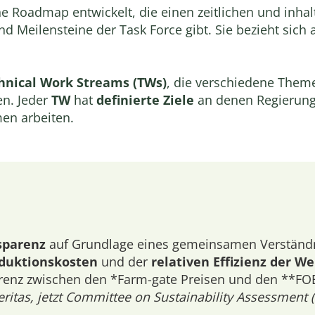
e Roadmap entwickelt, die einen zeitlichen und inhalt
d Meilensteine der Task Force gibt. Sie bezieht sich 
hnical Work Streams (TWs)
, die verschiedene The
en. Jeder
TW
hat
definierte Ziele
an denen Regierun
en arbeiten.
sparenz
auf Grundlage eines gemeinsamen Verständn
oduktionskosten
und der
relativen Effizienz der W
erenz zwischen den *Farm-gate Preisen und den **FO
eritas, jetzt Committee on Sustainability Assessment 